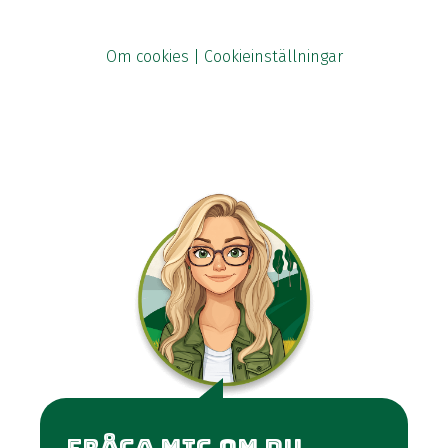
Om cookies
|
Cookieinställningar
Öppnas i ny flik
Klicka för att visa svar