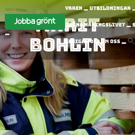
Yrken
Utbildningar
Marit
Gröna näringslivet
Bohlin
Lediga jobb
Om oss