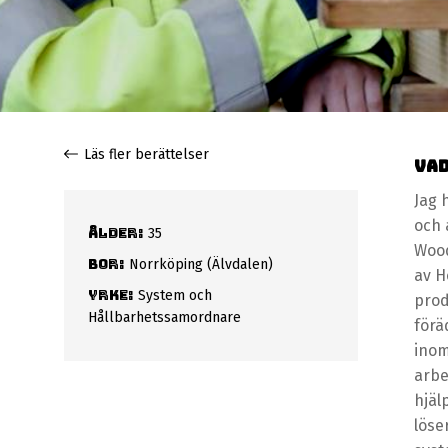
Läs fler berättelser
Vad
Jag 
och 
Ålder:
35
Wood
Bor:
Norrköping (Älvdalen)
av 
Yrke:
System och
prod
Hållbarhetssamordnare
förä
inom
arbe
hjäl
löse