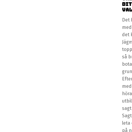
dit
val
Det 
med 
det 
Jägm
topp
så b
bota
grun
Efte
med 
höra
utbi
sagt
Sagt
leta
på n