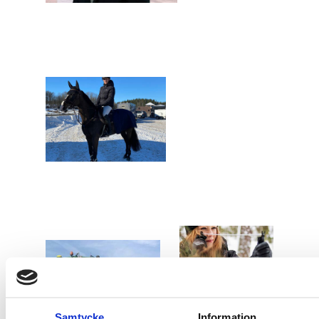
Daniel
Siverholm
Erica
Elisabeth
Jonsson
Hidén
Ogilwie
Samtycke
Information