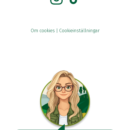
Om cookies
|
Cookieinställningar
Öppnas i ny flik
Klicka för att visa svar