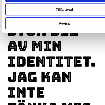
och en
Tillåt urval
Avvisa
stor del
av min
identitet.
Jag kan
inte