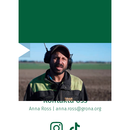
Klicka för att spela videon.
Kontakta oss
Anna Ross
|
anna.ross@grona.org