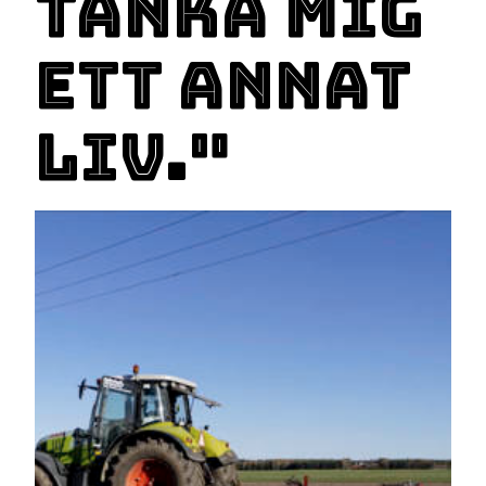
tänka mig
ett annat
liv."