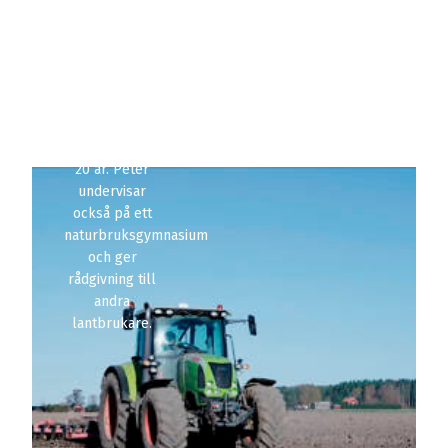
gårdar både
inom
ekologiskt och
konventionellt
jordbruk. Han
har varit
lantbrukare i
20 år. Peter
undervisar
också på ett
naturbruksgymnasium
och ger
rådgivning till
andra
lantbrukare.