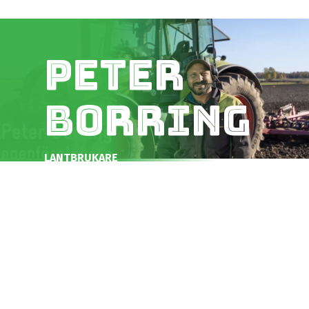
Peter
Borring
LANTBRUKARE
|
ÖSTERGÖTLAND
Peter är
utbildad till
lantmästare
på Sveriges
Lantbruksuniversitet
i Alnarp. Han
har egna