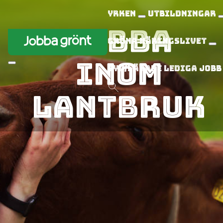
Yrken
Utbildningar
Jobba
Gröna näringslivet
inom
Syv/Lärare
Lediga jobb
lantbruk