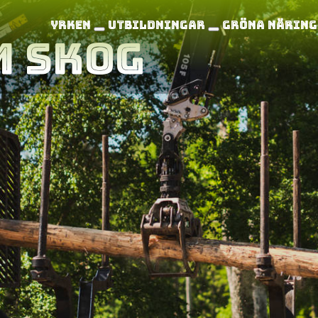
Yrken
Utbildningar
Gröna näring
m skog