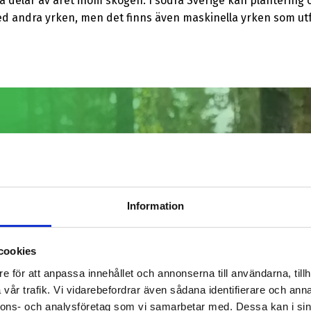
 delar av året inom skogen. I södra Sverige kan plantering o
ed andra yrken, men det finns även maskinella yrken som utf
Information
cookies
e för att anpassa innehållet och annonserna till användarna, tillh
vår trafik. Vi vidarebefordrar även sådana identifierare och anna
nnons- och analysföretag som vi samarbetar med. Dessa kan i sin