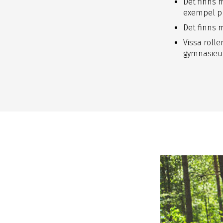
Det finns 
exempel pl
Det finns 
Vissa rolle
gymnasieut