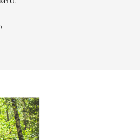
om till
n