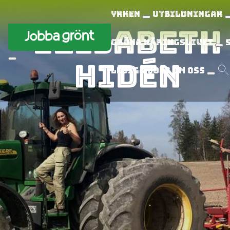
Yrken
Utbildningar
Elisabeth
Gröna näringslivet
Hidén
Lediga jobb
Om oss